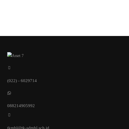
(022) - 6029714
088214905992
tkmbl@tk-sdmbl.sch.id