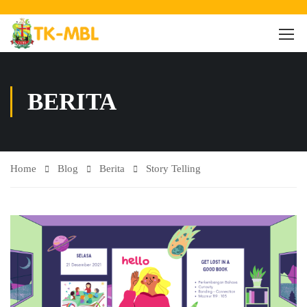
BERITA
Home
Blog
Berita
Story Telling