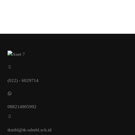
(022) - 6029714
088214905992
tkmbl@tk-sdmbl.sch.id