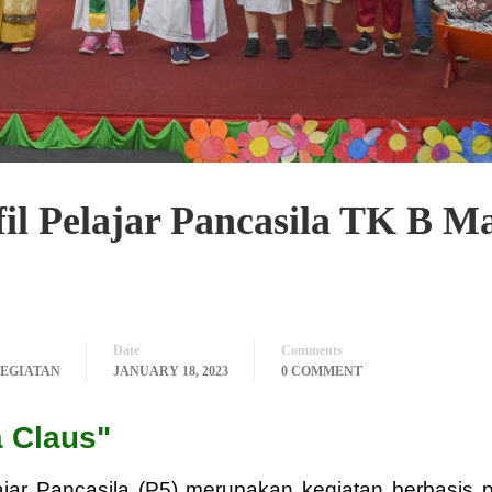
il Pelajar Pancasila TK B M
Date
Comments
EGIATAN
JANUARY 18, 2023
0 COMMENT
 Claus"
ajar Pancasila (P5) merupakan kegiatan berbasis p