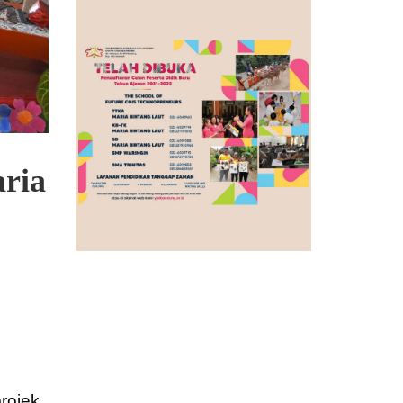
aria
rojek