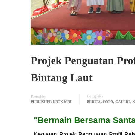
Projek Penguatan Prof
Bintang Laut
Categories
Posted by
,
,
,
PUBLISHER KBTK-MBL
BERITA
FOTO
GALERI
K
"Bermain Bersama Santa
Kegiatan Projek Penguatan Profil Pel