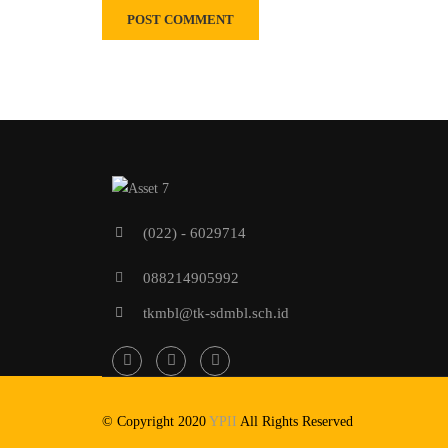
(022) - 6029714
088214905992
tkmbl@tk-sdmbl.sch.id
© Copyright 2020
YPII
All Rights Reserved