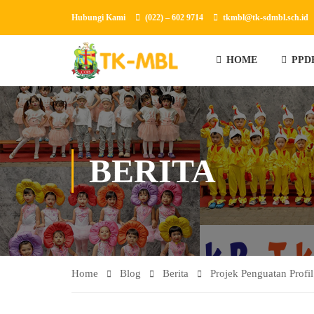
Hubungi Kami
(022) – 602 9714
tkmbl@tk-sdmbl.sch.id
HOME
PPD
BERITA
Home
Blog
Berita
Projek Penguatan Profil