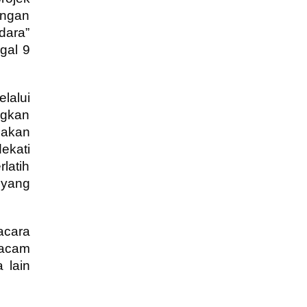
engan
dara”
gal 9
lalui
ngkan
 akan
ekati
latih
t
yang
acara
macam
 lain