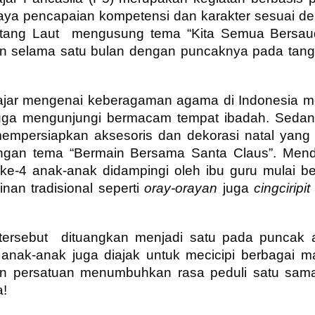
aya pencapaian kompetensi dan karakter sesuai d
 Bintang Laut mengusung tema “Kita Semua Bersau
an selama satu bulan dengan puncaknya pada tang
ajar mengenai keberagaman agama di Indonesia me
juga mengunjungi bermacam tempat ibadah. Seda
empersiapkan aksesoris dan dekorasi natal yang
ngan tema “Bermain Bersama Santa Claus”. Mend
e-4 anak-anak didampingi oleh ibu guru mulai ber
an tradisional seperti
oray-orayan
juga
cingciripi
n tersebut dituangkan menjadi satu pada puncak 
 anak-anak juga diajak untuk mecicipi berbagai 
n persatuan menumbuhkan rasa peduli satu sama
a!