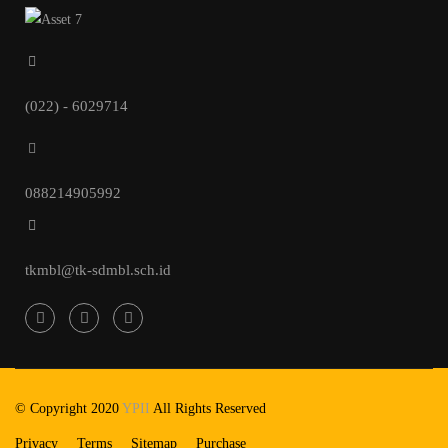
(022) - 6029714
088214905992
tkmbl@tk-sdmbl.sch.id
© Copyright 2020
YPII
All Rights Reserved
Privacy
Terms
Sitemap
Purchase