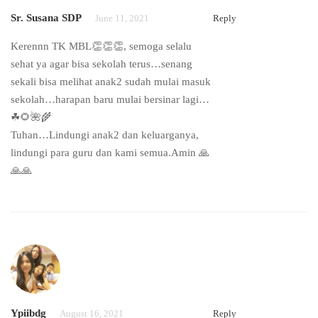
Sr. Susana SDP
June 11, 2021
Reply
Kerennn TK MBL👏👏👏, semoga selalu
sehat ya agar bisa sekolah terus…senang
sekali bisa melihat anak2 sudah mulai masuk
sekolah…harapan baru mulai bersinar lagi…
☘🌻🌺🌾
Tuhan…Lindungi anak2 dan keluarganya,
lindungi para guru dan kami semua.Amin 🙏
🙏🙏
Ypiibdg
August 16, 2021
Reply